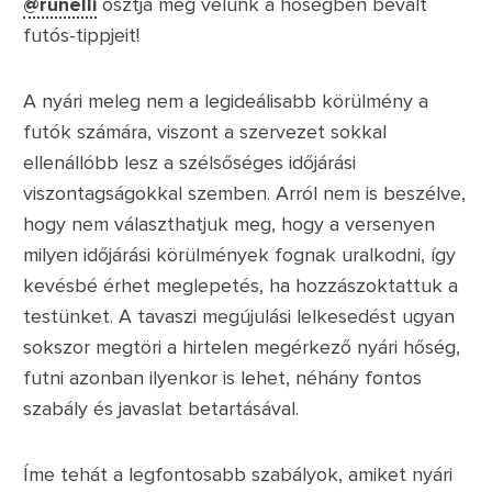
@runelli
osztja meg velünk a hőségben bevált
futós-tippjeit!
A nyári meleg nem a legideálisabb körülmény a
futók számára, viszont a szervezet sokkal
ellenállóbb lesz a szélsőséges időjárási
viszontagságokkal szemben. Arról nem is beszélve,
hogy nem választhatjuk meg, hogy a versenyen
milyen időjárási körülmények fognak uralkodni, így
kevésbé érhet meglepetés, ha hozzászoktattuk a
testünket. A tavaszi megújulási lelkesedést ugyan
sokszor megtöri a hirtelen megérkező nyári hőség,
futni azonban ilyenkor is lehet, néhány fontos
szabály és javaslat betartásával.
Íme tehát a legfontosabb szabályok, amiket nyári