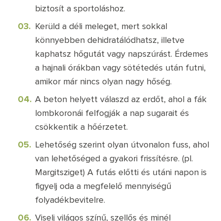
biztosít a sportoláshoz.
Kerüld a déli meleget, mert sokkal
könnyebben dehidratálódhatsz, illetve
kaphatsz hőgutát vagy napszúrást. Érdemes
a hajnali órákban vagy sötétedés után futni,
amikor már nincs olyan nagy hőség.
A beton helyett válaszd az erdőt, ahol a fák
lombkoronái felfogják a nap sugarait és
csökkentik a hőérzetet.
Lehetőség szerint olyan útvonalon fuss, ahol
van lehetőséged a gyakori frissítésre. (pl.
Margitsziget) A futás előtti és utáni napon is
figyelj oda a megfelelő mennyiségű
folyadékbevitelre.
Viselj világos színű, szellős és minél