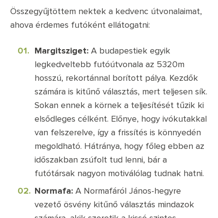
Összegyűjtöttem nektek a kedvenc útvonalaimat,
ahova érdemes futóként ellátogatni:
Margitsziget:
A budapestiek egyik
legkedveltebb futóútvonala az 5320m
hosszú, rekortánnal borított pálya. Kezdők
számára is kitűnő választás, mert teljesen sík.
Sokan ennek a körnek a teljesítését tűzik ki
elsődleges célként. Előnye, hogy ivókutakkal
van felszerelve, így a frissítés is könnyedén
megoldható. Hátránya, hogy főleg ebben az
időszakban zsúfolt tud lenni, bár a
futótársak nagyon motiválólag tudnak hatni.
Normafa:
A Normafáról János-hegyre
vezető ösvény kitűnő választás mindazok