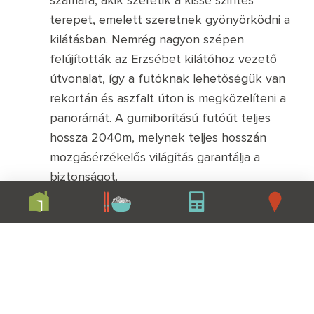
számára, akik szeretik a kissé szintes
terepet, emelett szeretnek gyönyörködni a
kilátásban. Nemrég nagyon szépen
felújították az Erzsébet kilátóhoz vezető
útvonalat, így a futóknak lehetőségük van
rekortán és aszfalt úton is megközelíteni a
panorámát. A gumiborítású futóút teljes
hossza 2040m, melynek teljes hosszán
mozgásérzékelős világítás garantálja a
biztonságot.
Római part:
Az Északi összekötő vasúti híd
és a Megyeri híd között oda-vissza mintegy
10 km-es szakaszt teljesíthetünk, de a
vállalkozó kedvűek számára ez akár
Szentendréig is kibővíthető. Az útvonal
végig a Duna mellett fás környezetben