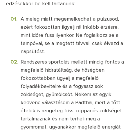
edzésekkor be kell tartanunk:
A meleg miatt megemelkedhet a pulzusod,
ezért fokozottan figyelj rá! Inkább érzésre,
mint időre fuss ilyenkor. Ne foglalkozz se a
tempóval, se a megtett távval, csak élvezd a
napsütést.
Rendszeres sportolás mellett mindig fontos a
megfelelő hidratáltság, de hőségben
fokozottabban ügyelj a megfelelő
folyadékbevitelre és a fogyassz sok
zöldséget, gyümölcsöt. Nekem az egyik
kedvenc választásom a Padthai, mert a főtt
ételek is rengeteg friss, roppanós zöldséget
tartalmaznak és nem terheli meg a
gyomromat, ugyanakkor megfelelő energiát