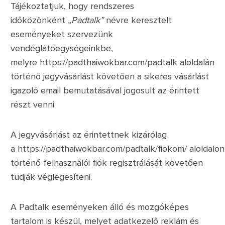
Tájékoztatjuk, hogy rendszeres
időközönként
„Padtalk”
névre keresztelt
eseményeket szervezünk
vendéglátóegységeinkbe,
melyre
https://padthaiwokbar.com/padtalk
aloldalán
történő jegyvásárlást követően a sikeres vásárlást
igazoló email bemutatásával jogosult az érintett
részt venni.
A jegyvásárlást az érintettnek kizárólag
a
https://padthaiwokbar.com/padtalk/fiokom/
aloldalon
történő felhasználói fiók regisztrálását követően
tudják véglegesíteni.
A Padtalk eseményeken álló és mozgóképes
tartalom is készül, melyet adatkezelő reklám és