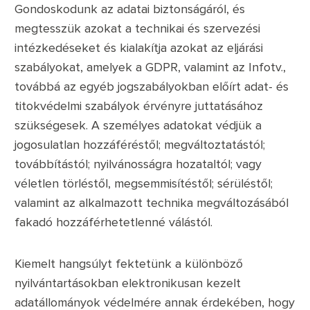
Gondoskodunk az adatai biztonságáról, és
megtesszük azokat a technikai és szervezési
intézkedéseket és kialakítja azokat az eljárási
szabályokat, amelyek a GDPR, valamint az Infotv.,
továbbá az egyéb jogszabályokban előírt adat- és
titokvédelmi szabályok érvényre juttatásához
szükségesek. A személyes adatokat védjük a
jogosulatlan hozzáféréstől; megváltoztatástól;
továbbítástól; nyilvánosságra hozataltól; vagy
véletlen törléstől, megsemmisítéstől; sérüléstől;
valamint az alkalmazott technika megváltozásából
fakadó hozzáférhetetlenné válástól.
Kiemelt hangsúlyt fektetünk a különböző
nyilvántartásokban elektronikusan kezelt
adatállományok védelmére annak érdekében, hogy