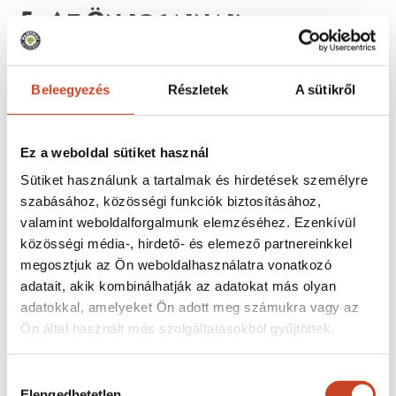
5. Az Ön jogainak
érvényesítése
Ön jogosult érintetti jogaival élni a
Beleegyezés
Részletek
A sütikről
Társaság
info@padthaiwokbar.com
e-mail címére írt
kérelmével.
Ez a weboldal sütiket használ
Sütiket használunk a tartalmak és hirdetések személyre
Az Adatkezelő az Ön személyes adat kezelésre
szabásához, közösségi funkciók biztosításához,
vonatkozó kérelemének teljesítése esetén, az Ön
valamint weboldalforgalmunk elemzéséhez. Ezenkívül
jelen Adatkezelési tájékoztató szerinti azonosítását
közösségi média-, hirdető- és elemező partnereinkkel
megosztjuk az Ön weboldalhasználatra vonatkozó
elvégzi, és az Ön kérelmének/kérésének az
adatait, akik kombinálhatják az adatokat más olyan
Adatkezelő kizárólag az Ön megfelelő szintű
adatokkal, amelyeket Ön adott meg számukra vagy az
azonosítását követően jogosult eleget tenni.
Ön által használt más szolgáltatásokból gyűjtöttek.
Amennyiben Ön a személyes adatkezeléssel
Hozzájárulás
kapcsolatos kérelmét nem a jelen Adatkezelési
Elengedhetetlen