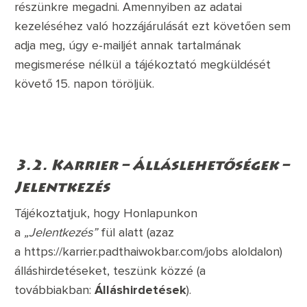
részünkre megadni. Amennyiben az adatai
kezeléséhez való hozzájárulását ezt követően sem
adja meg, úgy e-mailjét annak tartalmának
megismerése nélkül a tájékoztató megküldését
követő 15. napon töröljük.
3.2. Karrier – Álláslehetőségek –
Jelentkezés
Tájékoztatjuk, hogy Honlapunkon
a
„Jelentkezés”
fül alatt (azaz
a
https://karrier.padthaiwokbar.com/jobs
aloldalon)
álláshirdetéseket, teszünk közzé (a
továbbiakban:
Álláshirdetések
).