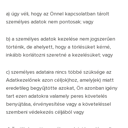
a) úgy véli, hogy az Önnel kapcsolatban tárolt
személyes adatok nem pontosak; vagy
b) a személyes adatok kezelése nem jogszerűen
történik, de ahelyett, hogy a törlésüket kérné,
inkább korlátozni szeretné a kezelésüket; vagy
c) személyes adataira nincs többé szüksége az
Adatkezelőnek azon cél(ok)hoz, amely(ek) miatt
eredetileg begyűjtötte azokat, Ön azonban igény
tart ezen adatokra valamely peres követelés
benyújtása, érvényesítése vagy a követeléssel
szembeni védekezés céljából vagy