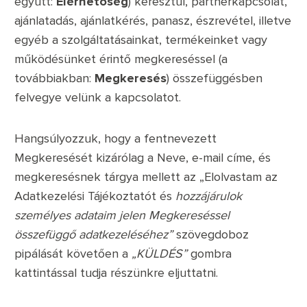
együtt:
Elérhetőség
) keresztül, partnerkapcsolat,
ajánlatadás, ajánlatkérés, panasz, észrevétel, illetve
egyéb a szolgáltatásainkat, termékeinket vagy
működésünket érintő megkereséssel (a
továbbiakban:
Megkeresés
) összefüggésben
felvegye velünk a kapcsolatot.
Hangsúlyozzuk, hogy a fentnevezett
Megkeresését kizárólag a Neve, e-mail címe, és
megkeresésnek tárgya mellett az „Elolvastam az
Adatkezelési Tájékoztatót és
hozzájárulok
személyes adataim jelen Megkereséssel
összefüggő adatkezeléséhez”
szövegdoboz
pipálását követően a
„KÜLDÉS”
gombra
kattintással tudja részünkre eljuttatni.