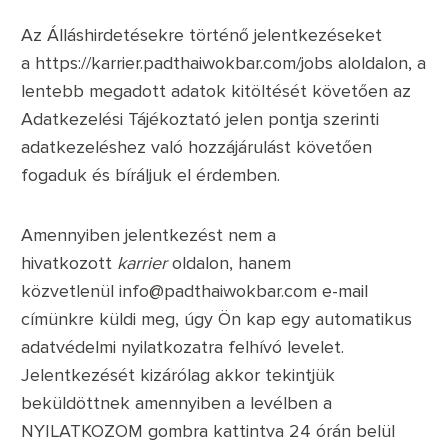
Az Álláshirdetésekre történő jelentkezéseket
a
https://karrier.padthaiwokbar.com/jobs
aloldalon, a
lentebb megadott adatok kitöltését követően az
Adatkezelési Tájékoztató jelen pontja szerinti
adatkezeléshez való hozzájárulást követően
fogaduk és bíráljuk el érdemben.
Amennyiben jelentkezést nem a
hivatkozott
karrier
oldalon, hanem
közvetlenül
info@padthaiwokbar.com
e-mail
címünkre küldi meg, úgy Ön kap egy automatikus
adatvédelmi nyilatkozatra felhívó levelet.
Jelentkezését kizárólag akkor tekintjük
beküldöttnek amennyiben a levélben a
NYILATKOZOM gombra kattintva 24 órán belül