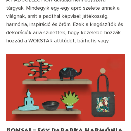
tárgyak. Mindegyik egy-egy apró szelete annak a
világnak, amit a padthai képvisel: játékosság,
harmónia, inspiráció és öröm. Ezek a kiegészítők és
dekorációk arra születtek, hogy közelebb hozzák
hozzád a WOKSTAR attitűdöt, bárhol is vagy.
Bonsai – egy darabka harmónia