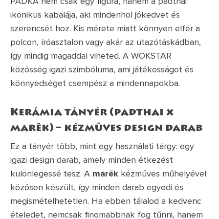
PADKA nem csak egy figura, hanem a padthai
ikonikus kabalája, aki mindenhol jókedvet és
szerencsét hoz. Kis mérete miatt könnyen elfér a
polcon, íróasztalon vagy akár az utazótáskádban,
így mindig magaddal viheted. A WOKSTAR
közösség igazi szimbóluma, ami játékosságot és
könnyedséget csempész a mindennapokba.
Kerámia tányér (padthai x
marēk) – kézműves design darab
Ez a tányér több, mint egy használati tárgy: egy
igazi design darab, amely minden étkezést
különlegessé tesz. A
marēk
kézműves műhelyével
közösen készült, így minden darab egyedi és
megismételhetetlen. Ha ebben tálalod a kedvenc
ételedet, nemcsak finomabbnak fog tűnni, hanem