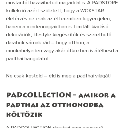
mostantól hazaviheted magaddal is. A PADSTORE
kollekció azért született, hogy a WOKSTAR
életérzés ne csak az étteremben legyen jelen,
hanem a mindennapjaidban is. Limitált kiadású
dekorációk, lifestyle kiegészítők és szerethető
darabok várnak rád – hogy otthon, a
munkahelyeden vagy akár útközben is átélhesd a
padthai hangulatot.
Ne csak kóstold – éld is meg a padthai világát!
PADCOLLECTION – amikor a
padthai az otthonodba
költözik
A PADCOLLECTION darabjai nem egyszerű