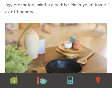
úgy érezheted, mintha a padthai élménye költözne
az otthonodba.
SUPERPADKA plüss – a hős, akit
ölelni is lehet