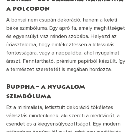
a polcodon
A bonsai nem csupán dekoráció, hanem a keleti
béke szimbóluma. Egy apró fa, amely meghittséget
és egyensúlyt visz minden szobába. Helyezd az
íróasztalodra, hogy emlékeztessen a lelassulás
fontosságára, vagy a nappalidba, ahol nyugalmat
áraszt. Fenntartható, prémium papírból készült, így
a természet szeretetét is magában hordozza.
Buddha – a nyugalom
szimbóluma
Ez a minimalista, letisztult dekoráció tökéletes
választás mindenkinek, aki szereti a meditációt, a
csendet és a kiegyensúlyozottságot. Egy modern
otthonban éppúgy jól mutat, mint egy meditációs