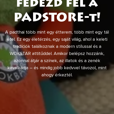
fedezd fel a
PADSTORE-t!
A padthai több mint egy étterem, több mint egy tál
étel. Ez egy életérzés, egy saját világ, ahol a keleti
tradíciók találkoznak a modern stílussal és a
WOKSTAR attitűddel. Amikor belépsz hozzánk,
azonnal átjár a színek, az illatok és a zenék
kavalkádja – és mindig jobb kedvvel távozol, mint
ahogy érkeztél.