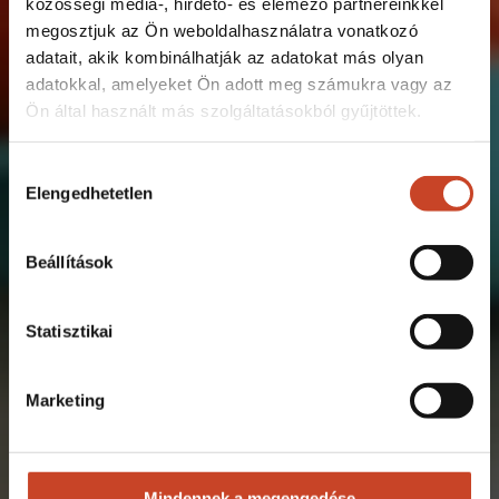
közösségi média-, hirdető- és elemező partnereinkkel
megosztjuk az Ön weboldalhasználatra vonatkozó
adatait, akik kombinálhatják az adatokat más olyan
adatokkal, amelyeket Ön adott meg számukra vagy az
Ön által használt más szolgáltatásokból gyűjtöttek.
Hozzájárulás
Elengedhetetlen
kiválasztása
Beállítások
Statisztikai
Marketing
Mindennek a megengedése