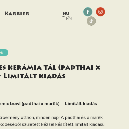
g
Karrier
HU
EN
ON
s kerámia tál (padthai x
 Limitált kiadás
ic bowl (padthai x marēk) – Limitált kiadás
troélmény otthon, minden nap! A padthai és a marēk
déséből született kézzel készített, limitált kiadású