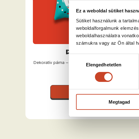
Ez a weboldal sütiket haszn
Sütiket használunk a tartal
weboldalforgalmunk elemzésé
weboldalhasználatra vonatko
számukra vagy az Ön által ha
Díszpárna
Hozzájárulás
Dekoratív párna – karakteres kiegészítő otthonodba
Elengedhetetlen
kiválasztása
4990 Ft
Tovább
Megtagad