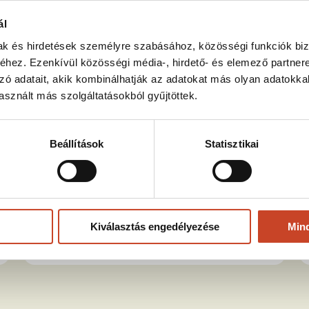
ál
mak és hirdetések személyre szabásához, közösségi funkciók biz
hez. Ezenkívül közösségi média-, hirdető- és elemező partner
zó adatait, akik kombinálhatják az adatokat más olyan adatokka
sznált más szolgáltatásokból gyűjtöttek.
Bonsai
Egy darabka harmónia a polcra – keleti stílus,
Beállítások
Statisztikai
fenntartható, masszív papír anyagból.
8990 Ft
Tovább
Kiválasztás engedélyezése
Min