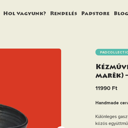
Hol vagyunk?
Rendelés
Padstore
Blo
PADCOLLECTI
Kézműve
marēk) –
11990 Ft
Handmade ceram
Különleges gasz
közös együttműkö