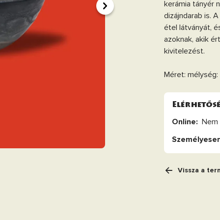
kerámia tányér n
dizájndarab is. A
étel látványát, 
azoknak, akik ér
kivitelezést.
Méret: mélység:
Elérhetős
Online:
Nem 
Személyesen
Vissza a ter