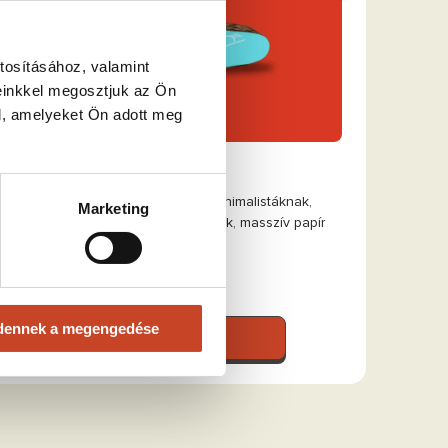
tosításához, valamint
einkkel megosztjuk az Ön
l, amelyeket Ön adott meg
Buddha
A nyugalom szimbóluma – minimalistáknak,
Marketing
meditálóknak, stílus rajongóknak, masszív papír
anyagból.
4990 Ft
dennek a megengedése
Tovább