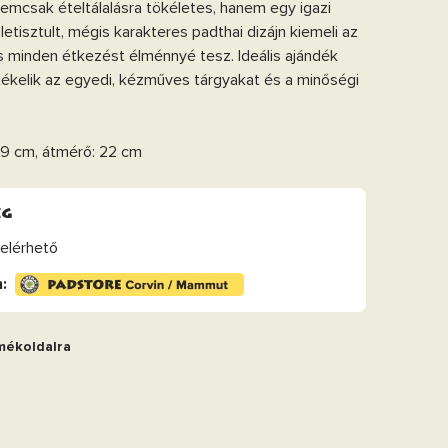
emcsak ételtálalásra tökéletes, hanem egy igazi
 letisztult, mégis karakteres padthai dizájn kiemeli az
és minden étkezést élménnyé tesz. Ideális ajándék
tékelik az egyedi, kézműves tárgyakat és a minőségi
 9 cm, átmérő: 22 cm
ég
elérhető
:
mékoldalra