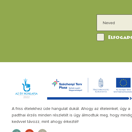
Elfogado
A friss ételekhez üde hangulat dukál. Ahogy az ételeinket, úgy a
padthai érzés minden részletét is úgy álmodtuk meg, hogy mindi
kedvvel távozz, mint ahogy érkeztél!