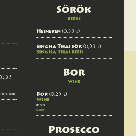
Sörök
Beers
Heineken
(0,33 l)
Singha Thai sör
(0,33 l)
Singha Thai beer
Bor
(0,25
Wine
e zero, tonic
Bor
(0,25 l)
Wine
(fehér)
(white)
Prosecco