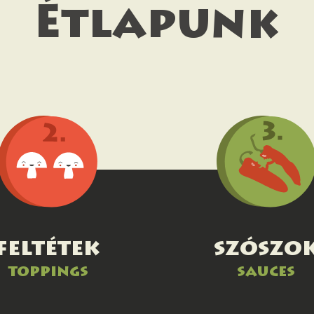
Étlapunk
feltétek
szószo
toppings
sauces