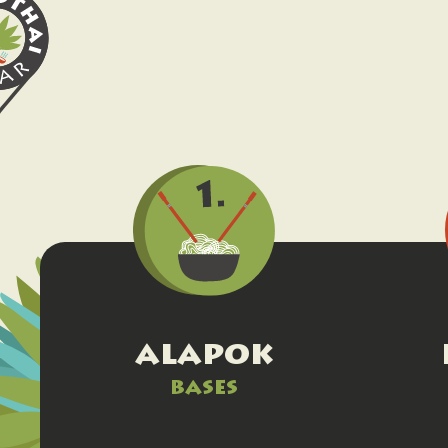
alapok
bases