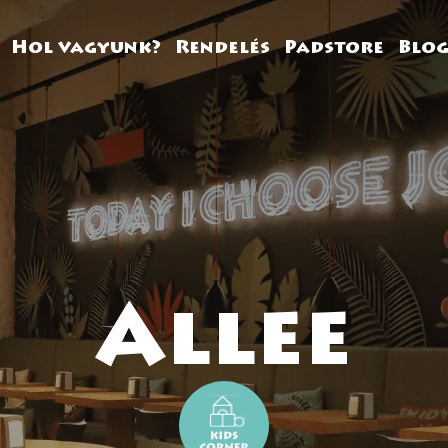
Hol vagyunk?
Rendelés
Padstore
Blo
Allee