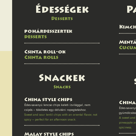
Édességek
P
Desserts
Kimch
pohárdesszertek
desserts
Mentá
Cucum
Csinta roll-ok
Csinta rolls
Snackek
Snacks
China style chips
China
Édes-savanyú lencse chips keleti ízvilággal, nem
Édes-savanyú
csípős – tökéletes egy délutáni ropogtatáshoz.
gyümölcsöss
Sweet and sour lentil chips with an oriental flavor, not
A sweet and 
spicy – perfect for an afternoon snack.
pineapple an
spiciness.
Malay style chips