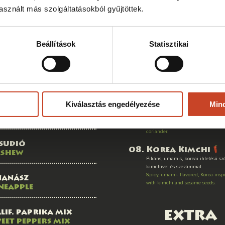
curry, a thai citromfű frissességével
afülgomba
sznált más szolgáltatásokból gyűjtöttek.
Medium spicy, tasty and vibrant cu
ood ear mushroom
freshness of Thai lemongrass.
Malaysia - coco
iperke gomba
Beállítások
Statisztikai
curry
ushroom
Pikáns kókuszos curry a lime levél
frissességével.
Spicy coconut curry with the zestin
iitake gomba
leaf.
hiitake mushroom
laos red curry
Kiválasztás engedélyezése
Min
A legcsípősebb vörös curryvel és a
ambuszrügy
aromájával.
amboo shoots
The spiciest red curry with the aro
coriander.
sudió
Korea Kimchi
ashew
Pikáns, umamis, koreai ihletésű sz
kimchivel és szezámmal.
Spicy, umami- flavored, Korea-insp
nanász
with kimchi and sesame seeds.
neapple
lif. paprika mix
extra
eet peppers mix