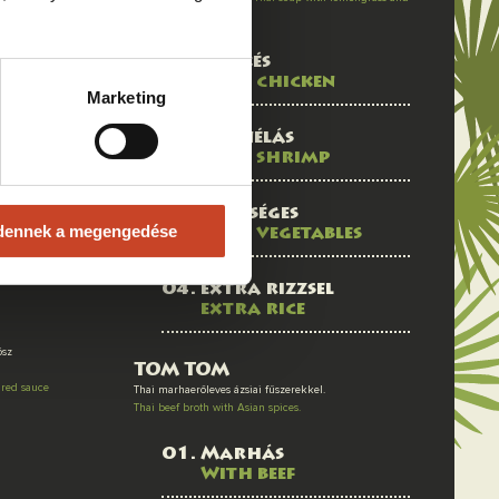
.
kaffir lime.
rry with the
csirkés
with chicken
nut
Marketing
garnélás
with shrimp
ess of lime
zöldséges
dennek a megengedése
with vegetables
 koriander
matics of
extra rizzsel
extra rice
ósz
TOM TOM
ired sauce
Thai marhaerőleves ázsiai fűszerekkel.
Thai beef broth with Asian spices.
Marhás
With beef