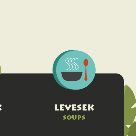
k
levesek
soups