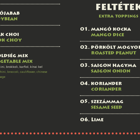
feltéte
zójabab
extra toppings
oybean
mangó kocka
k choi
mango dice
ok choy
pörkölt mogyo
roasted peanut
ldség mix
getable mix
saigon hagyma
ini, brokkoli, karfiol, kínai kel
saigon onion
hini, broccoli, cauliflower, chinese
bage
koriander
coriander
szezámmag
sesame seed
Lime