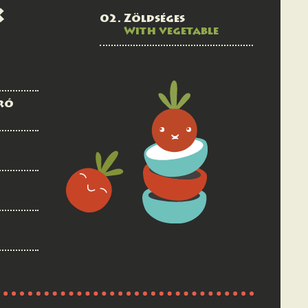
k
Zöldséges
With vegetable
ró