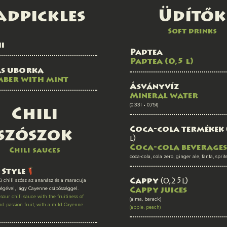
adpickles
Üdítők
Soft drinks
i
Padtea
Padtea (0,5 l)
s uborka
ber with mint
Ásványvíz
Mineral water
(0,33l • 0,75l)
Chili
Coca-cola termékek
szószok
l)
Coca-cola beverages
Chili sauces
coca-cola, cola zero, ginger ale, fanta, sprit
 Style
 chili szósz az ananász és a maracuja
Cappy
(0,25l)
égével, lágy Cayenne csípősséggel.
Cappy juices
sour chili sauce with the fruitiness of
(alma, barack)
d passion fruit, with a mild Cayenne
(apple, peach)