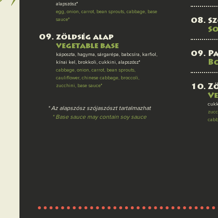
alapszósz*
egg, onion, carrot, bean sprouts, cabbage, base
sauce*
S
S
zöldség alap
vegetable base
Pa
káposzta, hagyma, sárgarépa, babcsíra, karfiol,
B
kínai kel, brokkoli, cukkini, alapszósz*
cabbage, onion, carrot, bean sprouts,
cauliflower, chinese cabbage, broccoli,
zucchini, base sauce*
Zö
Ve
cukk
* Az alapszósz szójaszószt tartalmazhat
zucc
* Base sauce may contain soy sauce
cab