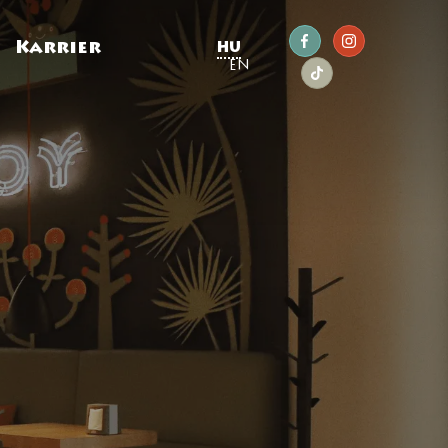
g
Karrier
HU
EN