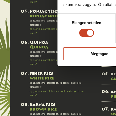
sauce*
f
számukra vagy az Ön által ha
w
konjac tészta
konjac noodle
Hozzájárulás
tojás, hagyma, sárgarépa, káposzta, babcsíra,
cs
Elengedhetetlen
kiválasztása
alapszósz*
m
egg, onion, carrot, bean sprouts, cabbage, base
sauce*
sh
Quinoa
s
Quinoa
tojás, hagyma, sárgarépa, káposzta, babcsíra,
Megtagad
alapszósz*
b
egg, onion, carrot, bean sprouts, cabbage, base
b
sauce*
fehér rizs
ke
white rice
c
tojás, hagyma, sárgarépa, káposzta, babcsíra,
alapszósz*
egg, onion, carrot, bean sprouts, cabbage, base
a
sauce*
pi
barna rizs
brown rice
ka
sw
tojás, hagyma, sárgarépa, káposzta, babcsíra,